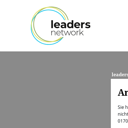
leader
A
Sie 
nich
0170