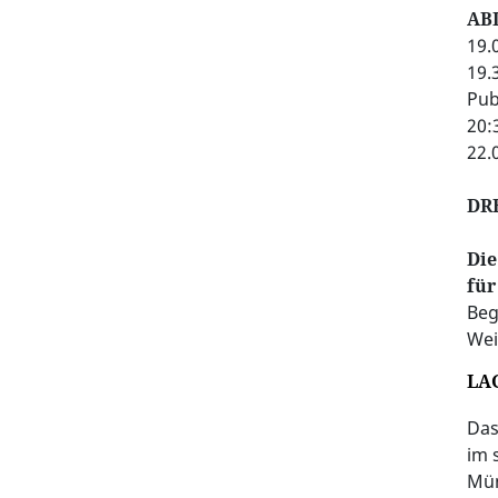
AB
19.
19.
Pub
20:
22.
DR
Die
für
Beg
Wei
LA
Das
im 
Mün