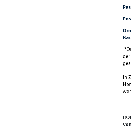
Pau
Pos
Oma
Bau
"Om
der
ges
In 
Her
wer
BO
vo