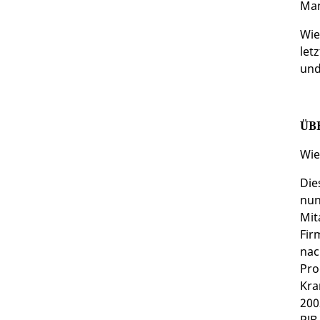
Man
Wie
let
und
ÜB
Wie
Die
nun
Mit
Fir
nac
Pro
Kra
200