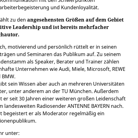
 Kommunikation mit den Schwerpunkten
arbeiterbegeisterung und Kundenloyalität.
zählt zu den
angesehensten Größen auf dem Gebiet
itive Leadership und ist bereits mehrfacher
chautor.
sch, motivierend und persönlich rüttelt er in seinen
trägen und Seminaren das Publikum auf. Zu seinem
denstamm als Speaker, Berater und Trainer zählen
hafte Unternehmen wie Audi, Miele, Microsoft, REWE
d BMW.
gibt sein Wissen aber auch an mehreren Universitäten
ter, unter anderem an der TU München. Außerdem
t er seit 30 Jahren einer weiteren großen Leidenschaft
m landesweiten Radiosender ANTENNE BAYERN nach.
t begeistert er als Moderator regelmäßig ein
lionenpublikum.
r unter: