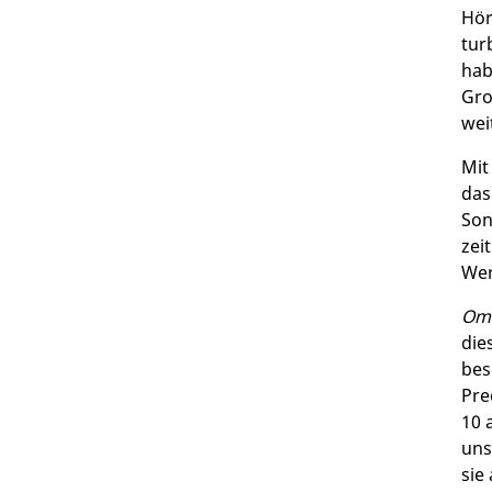
Hör
tur
hab
Gro
wei
Mit
das
Son
zei
Wer
Oma
die
bes
Pre
10 
uns
sie