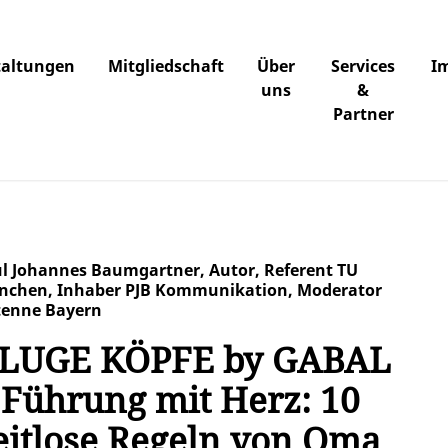
taltungen
Mitgliedschaft
Über
Services
I
uns
&
Partner
l Johannes Baumgartner, Autor, Referent TU
chen, Inhaber PJB Kommunikation, Moderator
enne Bayern
LUGE KÖPFE by GABAL
/ Führung mit Herz: 10
eitlose Regeln von Oma