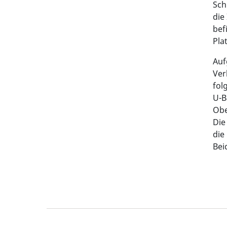
Sch
die
bef
Pla
Auf
Ver
fol
U-B
Obe
Die
die
Bei