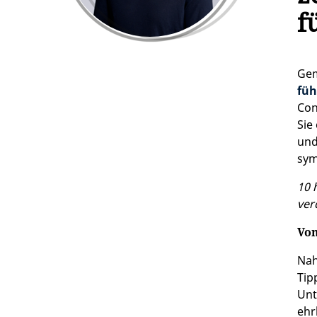
f
Ge
füh
Con
Sie
und
sym
10 
ver
Von
Nah
Tip
Unt
ehr