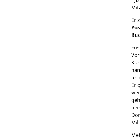
PJB
Mit
Er 
Pos
Bu
Fri
Vor
Kun
nam
un
Er 
wei
geh
bei
Dor
Mil
Meh