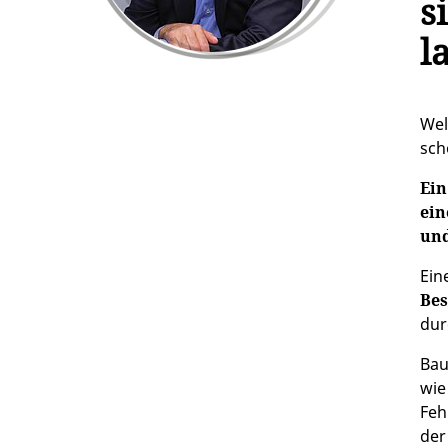
s
l
Wel
sch
Ein
ein
und
Ein
Bes
dur
Bau
wie
Feh
der