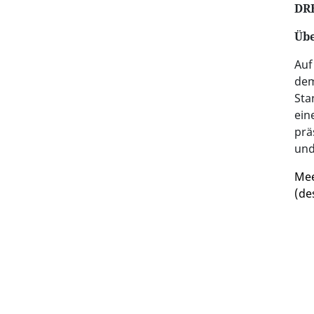
DR
Übe
Auf
dem
Sta
ein
prä
und
Mee
(de