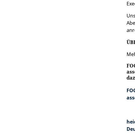
Exe
Un
Abe
anr
ÜB
Meh
FOC
ass
daz
FOC
ass
hei
Deu