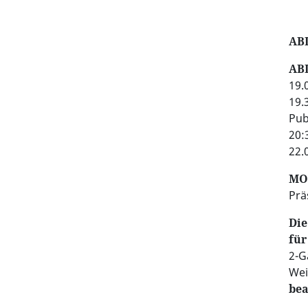
AB
AB
19.
19.
Pub
20:
22.
MO
Prä
Die
für
2-G
Wei
bea