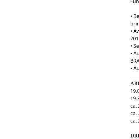
Füh
• B
bri
• A
201
• S
• A
BRA
• A
AB
19.
19.
ca.
ca.
ca.
DR