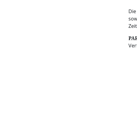
Di
sow
Zei
PA
Ver