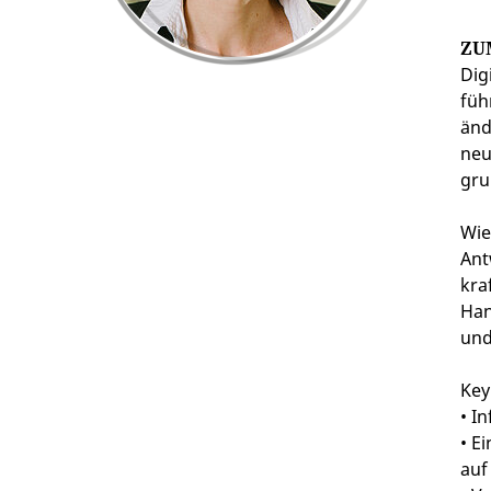
ZU
Dig
füh
änd
neu
gru
Wie
Ant
kra
Han
und
Key
• I
• E
auf