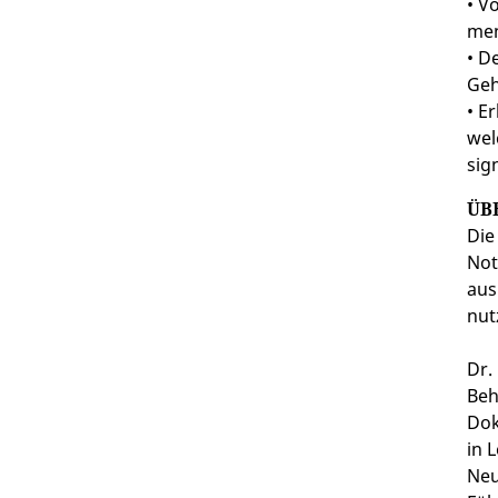
• V
men
• D
Geh
• E
wel
sig
ÜB
Die
Not
aus
nut
Dr.
Beh
Dok
in 
Neu