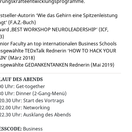
rungskräfteentwicklungsprogramme.
estseller-Autorin ‘Wie das Gehirn eine Spitzenleistung
ngt’ (F.A.Z.-Buch)
ward ‚BEST WORKSHOP NEUROLEADERSHIP’ (ICF,
3)
enior Faculty an top internationalen Business Schools
usgewählte TEDxTalk Rednerin ‘HOW TO HACK YOUR
IN’ (März 2018)
usgewählte GEDANKENTANKEN Rednerin (Mai 2019)
LAUF DES ABENDS
00 Uhr: Get-together
30 Uhr: Dinner (2-Gang-Menü)
 20.30 Uhr: Start des Vortrags
 22.00 Uhr: Networking
 22.30 Uhr: Ausklang des Abends
ESSCODE:
Business