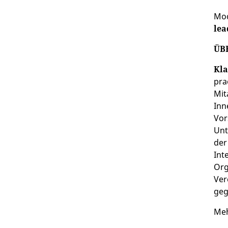
Mod
lea
ÜB
Kla
pra
Mit
Inn
Vor
Unt
der
Int
Org
Ver
geg
Meh