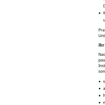
D
u
Pra
Unt
Ihr
Nac
pau
Ins
son
s
a
h