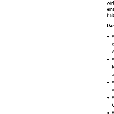
wir
ein
hal
Das
d
A
W
K
a
v
W
U
W