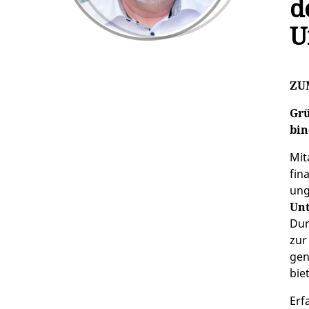
d
U
ZU
Grü
bin
Mit
fin
ung
Unt
Dur
zur
gen
biet
Erf