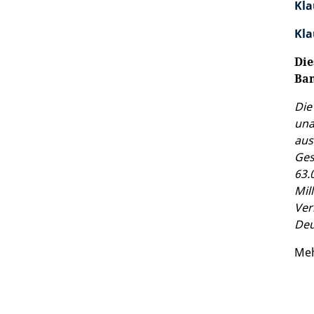
Kla
Kla
Die
Ban
Di
una
aus
Ges
63.
Mil
Ver
Deu
Meh