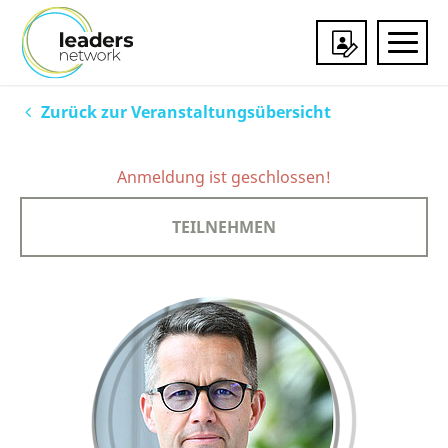
Veranstaltungen
Zurück zur Veranstaltungsübersicht
Mitgliedschaft
Anmeldung ist geschlossen!
Über uns
TEILNEHMEN
Services & Partner
Impressionen