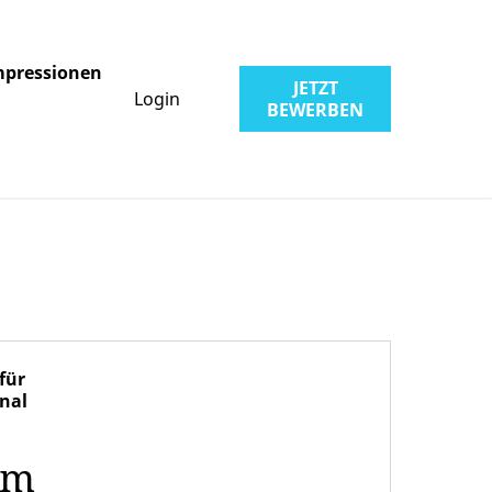
mpressionen
JETZT
Login
BEWERBEN
für
onal
um