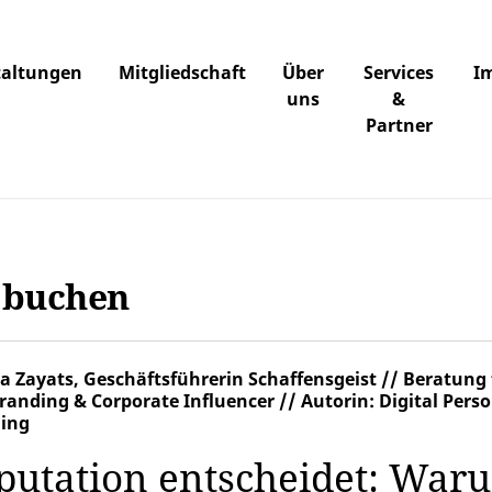
taltungen
Mitgliedschaft
Über
Services
I
uns
&
Partner
t buchen
a Zayats, Geschäftsführerin Schaffensgeist // Beratung 
randing & Corporate Influencer // Autorin: Digital Pers
ing
putation entscheidet: War