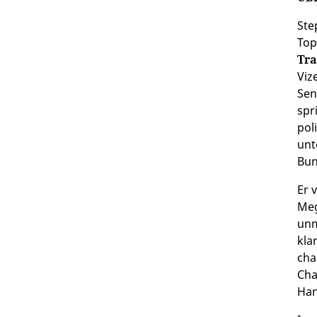
Ste
Top
Tra
Viz
Sen
spr
pol
unt
Bun
Er 
Meg
unm
kla
cha
Cha
Han