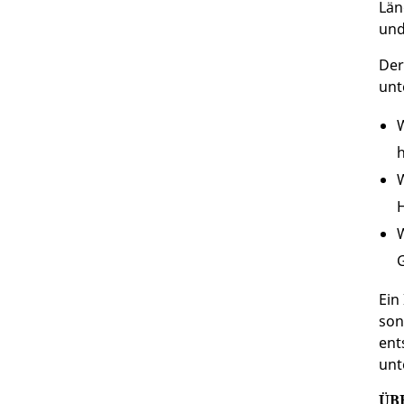
Län
und
Der
unt
W
W
W
G
Ein
son
ent
unt
ÜB