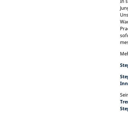
In 
Jun
Uns
Wac
Pra
sof
mes
Meh
Ste
Ste
Inn
Sei
Tre
Ste