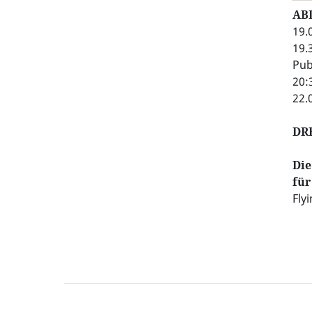
AB
19.
19.
Pub
20:
22.
DR
Die
für
Fly