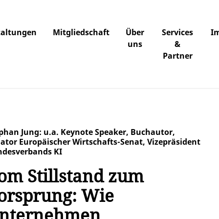
taltungen
Mitgliedschaft
Über
Services
I
uns
&
Partner
phan Jung: u.a. Keynote Speaker, Buchautor,
ator Europäischer Wirtschafts-Senat, Vizepräsident
desverbands KI
om Stillstand zum
orsprung: Wie
nternehmen