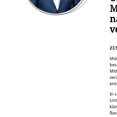
M
n
v
ZU
Mär
bes
Mit
ver
ent
In 
Unt
kla
Bas