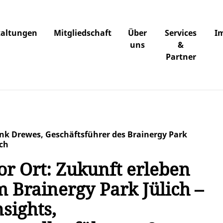
taltungen
Mitgliedschaft
Über
Services
I
uns
&
Partner
nk Drewes, Geschäftsführer des Brainergy Park
ich
or Ort: Zukunft erleben
m Brainergy Park Jülich –
nsights,