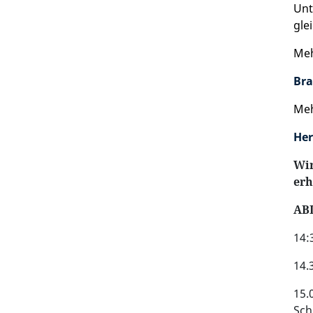
Unt
gle
Meh
Bra
Meh
Her
Wir
erh
AB
14:
14.
15.
Sch