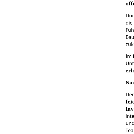
off
Doc
die
Füh
Bau
zuk
Im 
Unt
erl
Nac
Der
fei
Inv
int
und
Tea