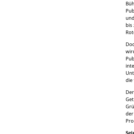
Büh
Pub
und
bis
Rot
Doc
wir
Pub
int
Unt
die
Der
Get
Grü
der
Pro
Sei