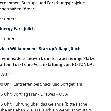
ernehmen, Startups und Forschungsprojekte
ichermaßen fördert.
r unter:
inergy Park Jülich
r unter:
zlich Willkommen - Startup Village Jülich
 von leaders network dürfen auch einige Plätze
alten. Es ist eine Veranstaltung von ROTONDA.
LAUF
30 Uhr: Eintreffen bei Snack und Softgetränk
35 Uhr: Vortrag Frank Drewes + Q&A
05 Uhr: Führung über das Gelände (bitte flache
uhe anziehen, die u.U. auch ein wenig schmutzig