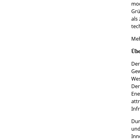
mod
Grü
als
tec
Meh
Übe
Der
Gew
Wes
Der
Ene
att
Inf
Dur
und
Inn