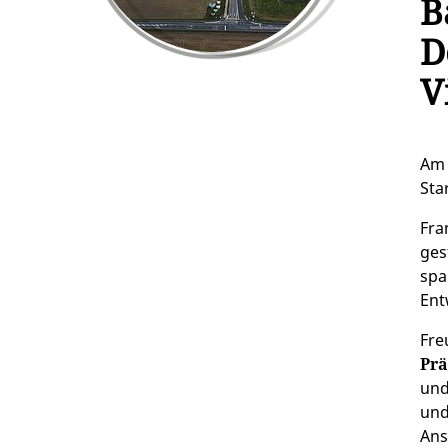
B
D
V
A
Star
Fra
ges
spa
Ent
Fre
Prä
und
und
Ans