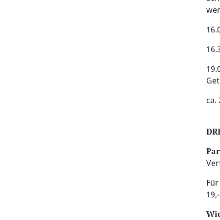
wer
16.
16.
19.
Get
ca.
DR
Par
Ver
Für
19,-
Wic