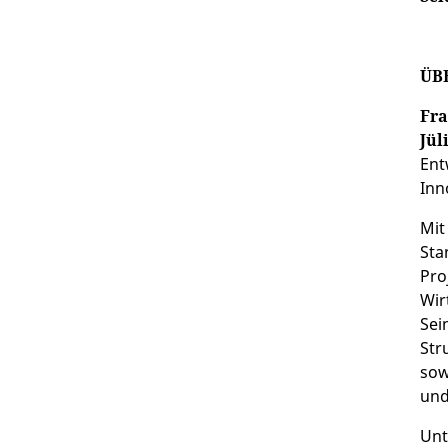
ÜB
Fra
Jül
Ent
Inn
Mit
Sta
Pro
Wir
Sei
Str
sow
und
Unt